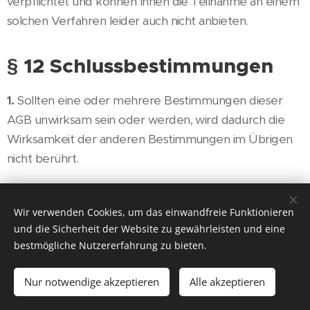
verpflichtet und können Ihnen die Teilnahme an einem
solchen Verfahren leider auch nicht anbieten.
§ 12 Schlussbestimmungen
1.
Sollten eine oder mehrere Bestimmungen dieser
AGB unwirksam sein oder werden, wird dadurch die
Wirksamkeit der anderen Bestimmungen im Übrigen
nicht berührt.
2.
Auf Verträge zwischen uns und Ihnen ist
ausschließlich deutsches Recht anwendbar unter
Wir verwenden Cookies, um das einwandfreie Funktionieren
Ausschluss der Bestimmungen der United Nations
und die Sicherheit der Website zu gewährleisten und eine
bestmögliche Nutzererfahrung zu bieten.
Convention on Contracts for the International Sale of
Goods (CISG, „UN- Kaufrecht“). Zwingende
Nur notwendige akzeptieren
Alle akzeptieren
Bestimmungen des Landes, in dem Sie sich gewöhnlich
aufhalten, bleiben von der Rechtswahl unberührt.