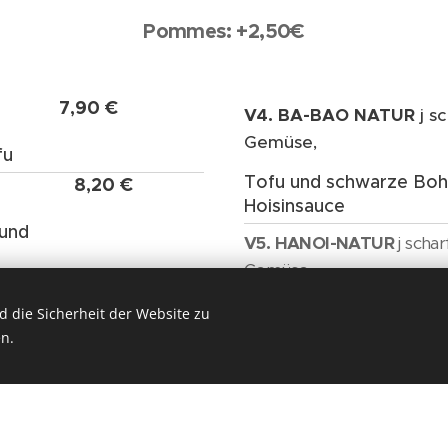
Pommes: +2,50€
7,90 €
V4. BA-BAO NATUR
j s
Gemüse,
fu
Tofu und schwarze Boh
8,20 €
Hoisinsauce
 und
V5. HANOI-NATUR
j schar
Gemüse,
7,90 €
Tofu, Zitronengras, Zitron
 die Sicherheit der Website zu
fu
n.