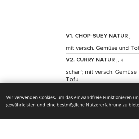
V1. CHOP-SUEY NATUR
j
mit versch. Gemüse und To
V2. CURRY NATUR
j, k
scharf; mit versch. Gemüse
Tofu
V3. SÜß-SAUER NATUR
j
Wir verwenden Cookies, um das einwandfreie Funktionieren und
mit versch. Gemüse und To
gewährleisten und eine bestmögliche Nutzererfahrung zu biete