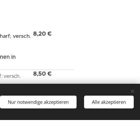
8,20 €
charf; versch.
nen in
8,50 €
f; versch.
enblätter
Nur notwendige akzeptieren
Alle akzeptieren