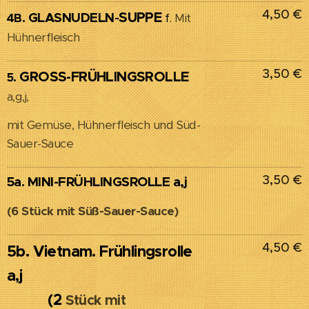
4,50 €
SUPPE
GLASNUDELN
4B.
-
f.
Mit
Hühnerfleisch
3,50 €
GROSS-FRÜHLINGSROLLE
5.
a,g,j,
mit Gemüse, Hühnerfleisch und Süd-
Sauer-Sauce
3,50 €
5a. MINI-FRÜHLINGSROLLE a,j
(6 Stück mit Süß-Sauer-Sauce)
4,50 €
5b. Vietnam. Frühlingsrolle
a,j
(2
Stück mit